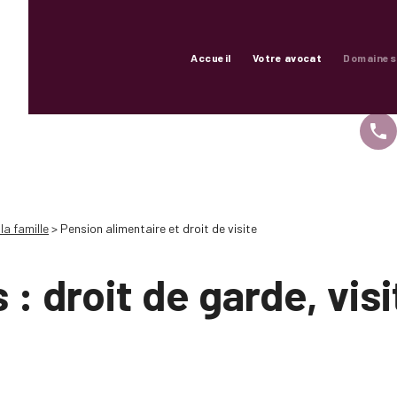
Accueil
Votre avocat
Domaines
phone
la famille
> Pension alimentaire et droit de visite
s : droit de garde, vis