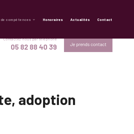
 de compétences
Honoraires
Actualités
Contact
Je prends contact
05 82 88 40 39
ite, adoption