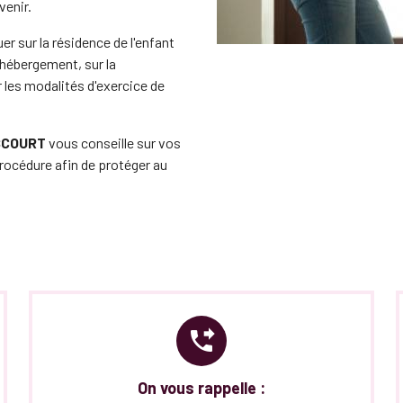
venir.
r sur la résidence de l'enfant
d'hébergement, sur la
ur les modalités d'exercice de
SCOURT
vous conseille sur vos
procédure afin de protéger au
phone_forwarded
On vous rappelle :